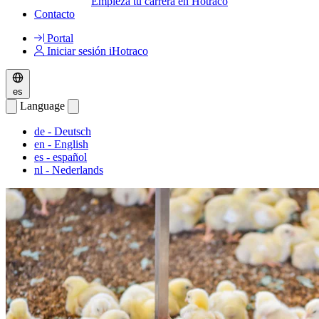
Empieza tu carrera en Hotraco
Contacto
Portal
Iniciar sesión iHotraco
es
Language
de
- Deutsch
en
- English
es
- español
nl
- Nederlands