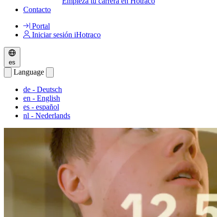
Empieza tu carrera en Hotraco
Contacto
Portal
Iniciar sesión iHotraco
es
Language
de
- Deutsch
en
- English
es
- español
nl
- Nederlands